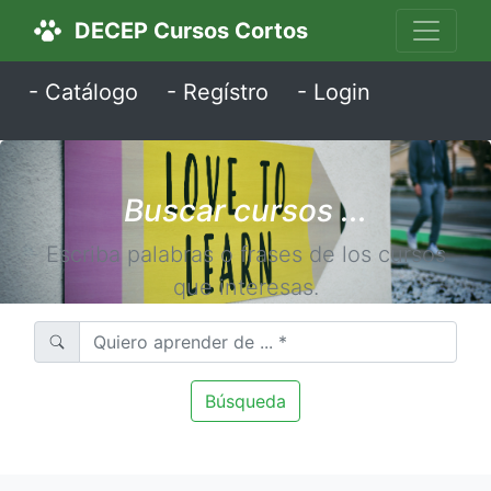
DECEP Cursos Cortos
- Catálogo
- Regístro
- Login
Buscar cursos ...
Escriba palabras o frases de los cursos
que interesas.
Búsqueda