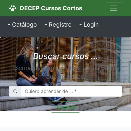
DECEP Cursos Cortos
- Catálogo
- Regístro
- Login
Buscar cursos ...
Escriba palabras o frases de los cursos
que interesas.
Búsqueda